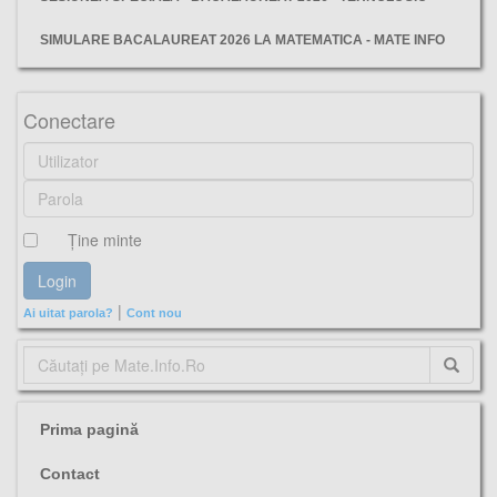
SIMULARE BACALAUREAT 2026 LA MATEMATICA - MATE INFO
Cluj, simulare, bacalaureat, 2025, matematică, subiecte, barem, varianta, tehnologic,
Conectare
Ţine minte
|
Ai uitat parola?
Cont nou
Prima pagină
Contact