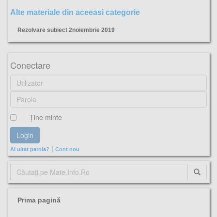
Alte materiale din aceeasi categorie
Rezolvare subiect 2noiembrie 2019
revista, matematica, godeanu, stere, aplicatii, mate.info.ro, noiembrie 2019,
Conectare
Ţine minte
|
Ai uitat parola?
Cont nou
Prima pagină