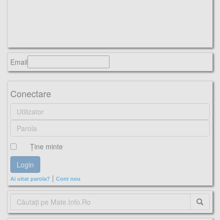
Email
Conectare
Ţine minte
|
Ai uitat parola?
Cont nou