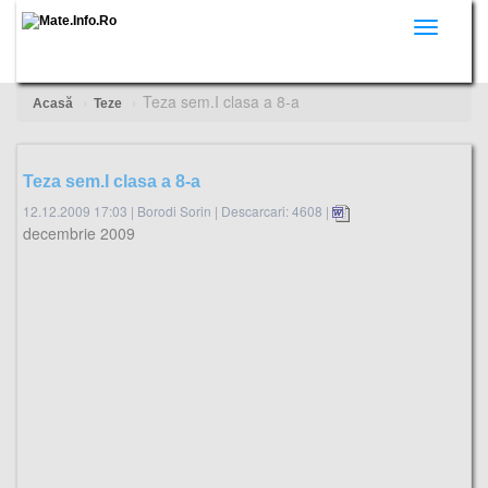
Toggle
navigati
Teza sem.I clasa a 8-a
Acasă
Teze
Teza sem.I clasa a 8-a
12.12.2009 17:03
|
Borodi Sorin
|
Descarcari: 4608 |
decembrie 2009