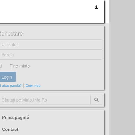
Conectare
Ţine minte
|
i uitat parola?
Cont nou
Prima pagină
Contact