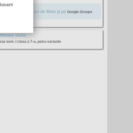
olosirii
Alăturaţi-vă Profului de Mate şi pe
Google Groups
ltimele vizite
eza sem. I clasa a 7-a, patru variante