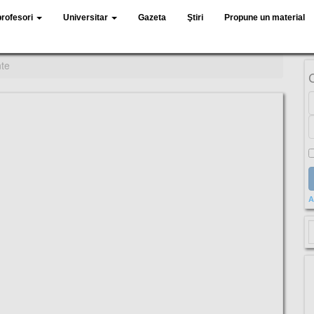
profesori
Universitar
Gazeta
Ştiri
Propune un material
nte
A