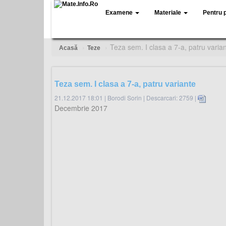
Examene
Materiale
Pentru 
Teza sem. I clasa a 7-a, patru varia
Acasă
Teze
Teza sem. I clasa a 7-a, patru variante
21.12.2017 18:01
|
Borodi Sorin
|
Descarcari: 2759 |
Decembrie 2017