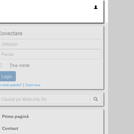
Conectare
Ţine minte
|
i uitat parola?
Cont nou
Prima pagină
Contact