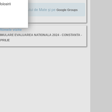
olosirii
Alăturaţi-vă Profului de Mate şi pe
Google Groups
ltimele vizite
IMULARE EVALUAREA NATIONALA 2024 - CONSTANTA -
PRILIE