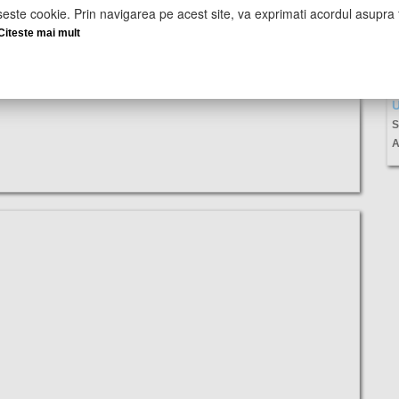
seste cookie. Prin navigarea pe acest site, va exprimati acordul asupra f
Citeste mai mult
U
S
A