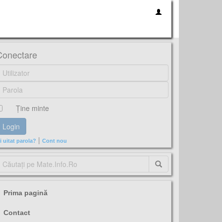
Conectare
Ţine minte
|
i uitat parola?
Cont nou
Prima pagină
Contact