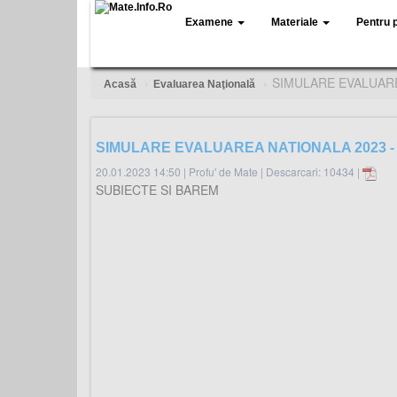
Examene
Materiale
Pentru 
SIMULARE EVALUARE
Acasă
Evaluarea Naţională
SIMULARE EVALUAREA NATIONALA 2023 -
20.01.2023 14:50
|
Profu' de Mate
|
Descarcari: 10434 |
SUBIECTE SI BAREM