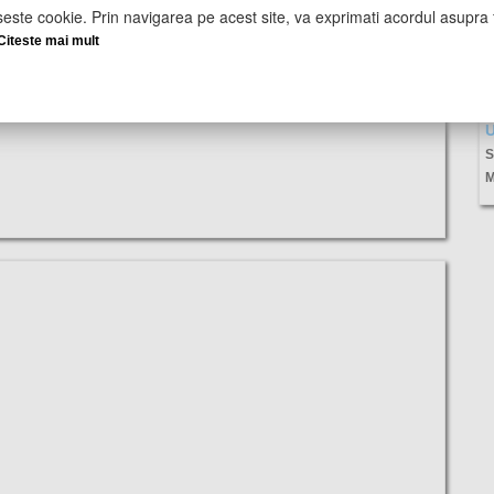
seste cookie. Prin navigarea pe acest site, va exprimati acordul asupra f
Citeste mai mult
U
S
M