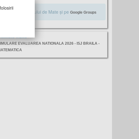
olosirii
Alăturaţi-vă Profului de Mate şi pe
Google Groups
ltimele vizite
IMULARE EVALUAREA NATIONALA 2026 - ISJ BRAILA -
ATEMATICA