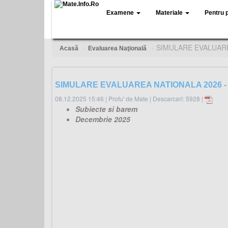
Examene
Materiale
Pentru 
SIMULARE EVALUARE
Acasă
Evaluarea Naţională
SIMULARE EVALUAREA NATIONALA 2026 - 
08.12.2025 15:46
|
Profu' de Mate
|
Descarcari: 5928 |
Subiecte si barem
Decembrie 2025