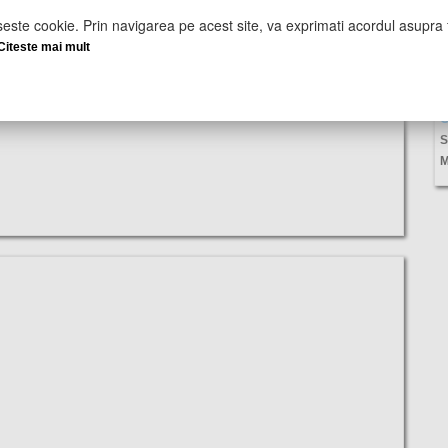
seste cookie. Prin navigarea pe acest site, va exprimati acordul asupra f
Citeste mai mult
U
S
M