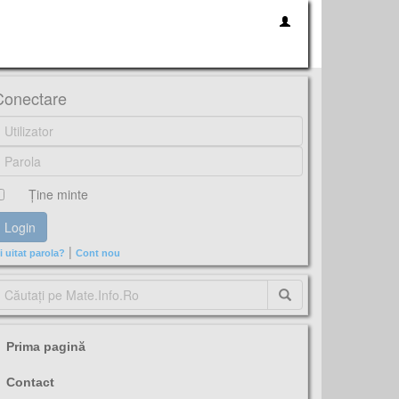
Conectare
Ţine minte
|
i uitat parola?
Cont nou
Prima pagină
Contact