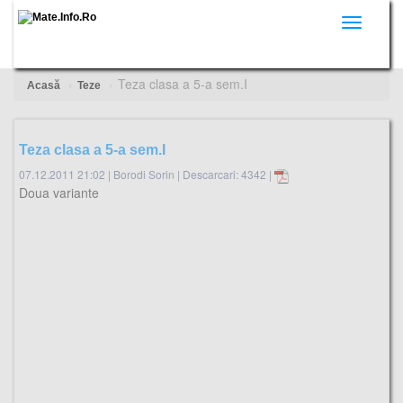
Toggle
navigati
Teza clasa a 5-a sem.I
Acasă
Teze
Teza clasa a 5-a sem.I
07.12.2011 21:02
|
Borodi Sorin
|
Descarcari: 4342 |
Doua variante