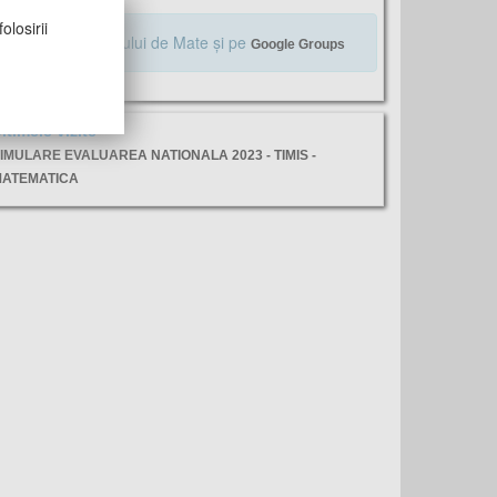
olosirii
Alăturaţi-vă Profului de Mate şi pe
Google Groups
ltimele vizite
IMULARE EVALUAREA NATIONALA 2023 - TIMIS -
ATEMATICA