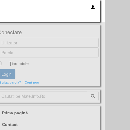
Conectare
Ţine minte
|
i uitat parola?
Cont nou
Prima pagină
Contact