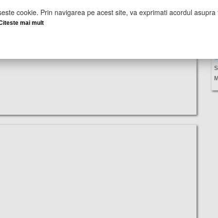
seste cookie. Prin navigarea pe acest site, va exprimati acordul asupra f
Citeste mai mult
U
S
M