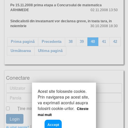
Pe 15.11.2008 prima etapa a Concursului de matematica
ARHIMEDE
02.11.2008 13:50
Sindicalistii din invatamant vor declansa greve, in toata tara, in
noiembrie
30.10.2008 18:30
Prima pagină
Precedenta
38
39
40
41
42
Următoarea
Ultima pagină
Conectare
Acest site foloseste cookie.
Prin navigarea pe acest site,
va exprimati acordul asupra
Ţine minte
folosirii cookie-urilor.
Citeste
mai mult
Accept
|
Ai uitat parola?
Cont nou