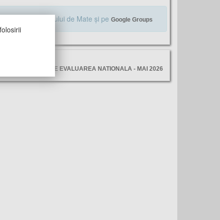
Alăturaţi-vă Profului de Mate şi pe
Google Groups
olosirii
ltimele vizite
SJ SIBIU - SIMULARE EVALUAREA NATIONALA - MAI 2026