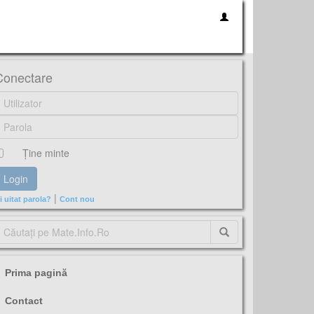
Conectare
Ţine minte
|
i uitat parola?
Cont nou
Prima pagină
Contact