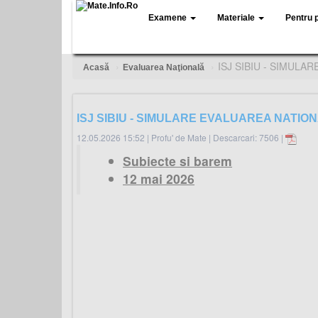
Examene
Materiale
Pentru 
ISJ SIBIU - SIMULA
Acasă
Evaluarea Naţională
ISJ SIBIU - SIMULARE EVALUAREA NATIONA
12.05.2026 15:52
|
Profu' de Mate
|
Descarcari: 7506 |
Subiecte si barem
12 mai 2026