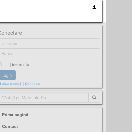
Conectare
Ţine minte
|
i uitat parola?
Cont nou
Prima pagină
Contact