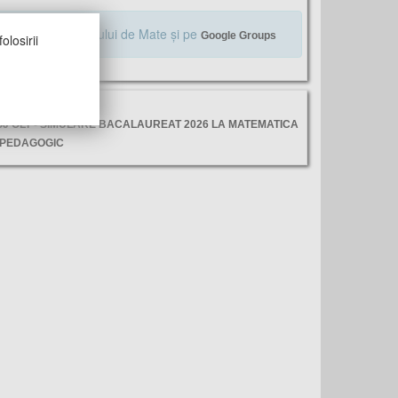
Alăturaţi-vă Profului de Mate şi pe
Google Groups
olosirii
ltimele vizite
SJ OLT - SIMULARE BACALAUREAT 2026 LA MATEMATICA
 PEDAGOGIC