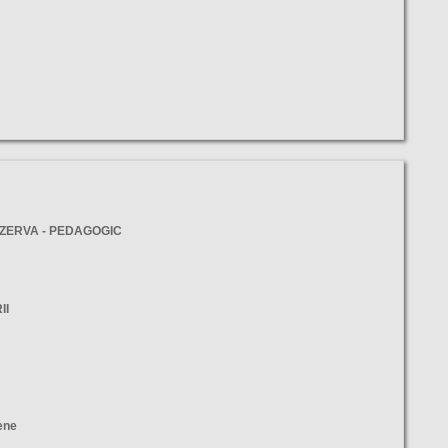
EZERVA - PEDAGOGIC
II
ene