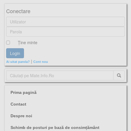
ISJ Constanta, Simulare, Matematică, Subiecte si barem, Test de antrenament, Aprilie, Profu de mate, Mate.Info.Ro, Culegere,
Conectare
Ţine minte
|
Ai uitat parola?
Cont nou
Prima pagină
Contact
Despre noi
Schimb de posturi pe bază de consimțământ