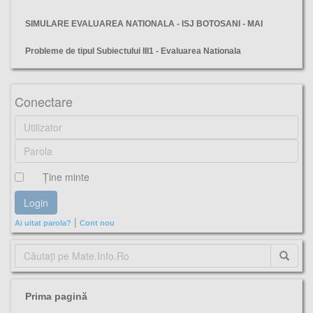
SIMULARE EVALUAREA NATIONALA - ISJ BOTOSANI - MAI
Probleme de tipul Subiectului III1 - Evaluarea Nationala
simulare, calarasi, matematica, evaluarea nationala, varianta, subiecte, barem,
Conectare
Ţine minte
|
Ai uitat parola?
Cont nou
Prima pagină