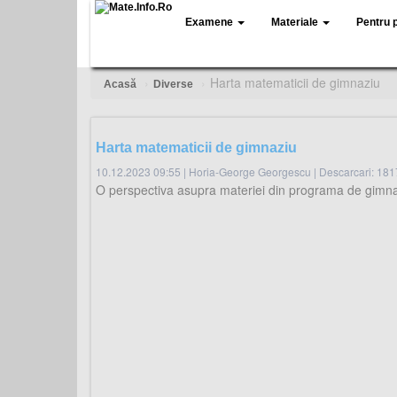
Examene
Materiale
Pentru 
Harta matematicii de gimnaziu
Acasă
Diverse
Harta matematicii de gimnaziu
10.12.2023 09:55
|
Horia-George Georgescu
|
Descarcari: 181
O perspectiva asupra materiei din programa de gimna