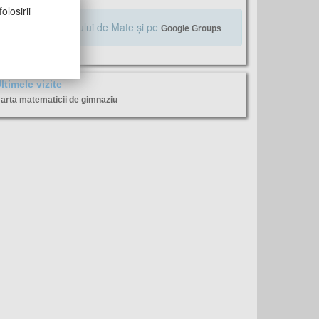
olosirii
Alăturaţi-vă Profului de Mate şi pe
Google Groups
ltimele vizite
arta matematicii de gimnaziu