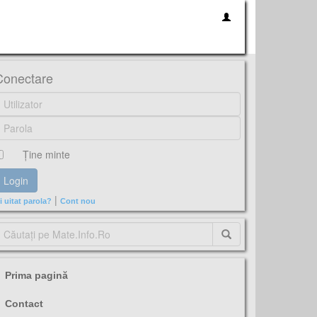
Conectare
Ţine minte
|
i uitat parola?
Cont nou
Prima pagină
Contact