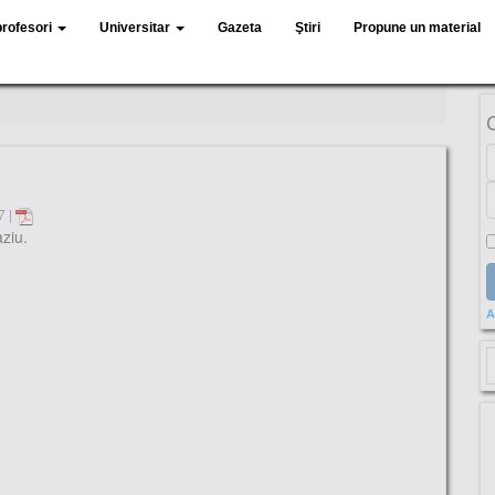
profesori
Universitar
Gazeta
Ştiri
Propune un material
7 |
ziu.
A