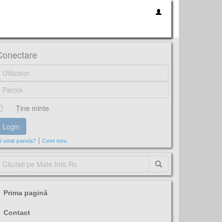
Conectare
Ţine minte
|
i uitat parola?
Cont nou
Prima pagină
Contact