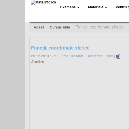
Examene
Materiale
Pentru 
Functii, coordonate sferice
Acasă
Cursuri utile
Functii, coordonate sferice
28.12.2010 17:15
|
Profu' de Mate
|
Descarcari: 1383 |
Analiza I