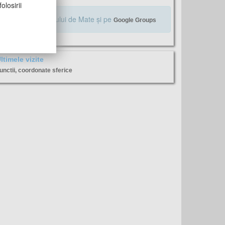
olosirii
Alăturaţi-vă Profului de Mate şi pe
Google Groups
ltimele vizite
unctii, coordonate sferice