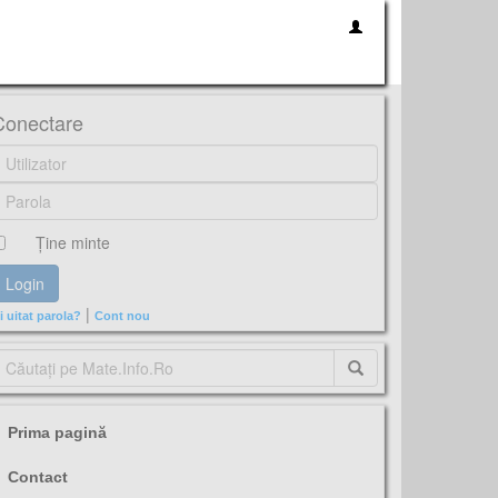
Conectare
Ţine minte
|
i uitat parola?
Cont nou
Prima pagină
Contact