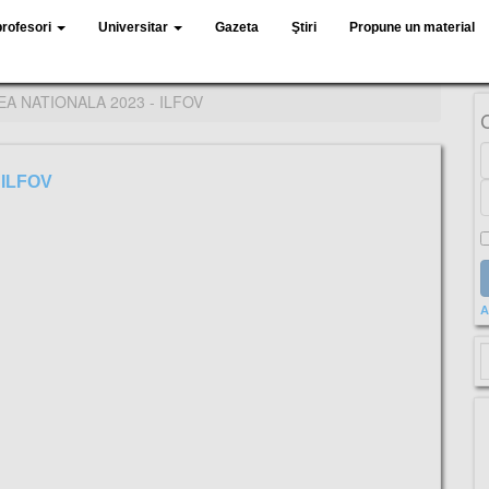
profesori
Universitar
Gazeta
Ştiri
Propune un material
A NATIONALA 2023 - ILFOV
 ILFOV
A