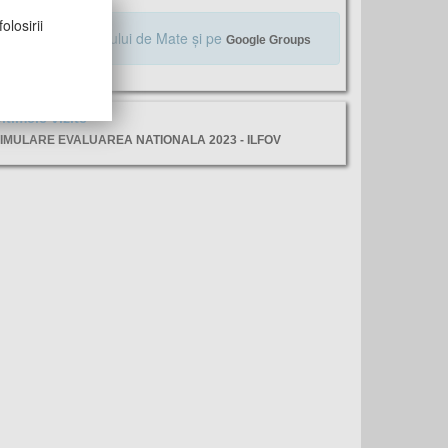
olosirii
Alăturaţi-vă Profului de Mate şi pe
Google Groups
ltimele vizite
IMULARE EVALUAREA NATIONALA 2023 - ILFOV