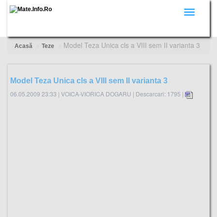
Toggle
navigati
Model Teza Unica cls a VIII sem II varianta 3
Acasă
Teze
Model Teza Unica cls a VIII sem II varianta 3
06.05.2009 23:33
|
VOICA-VIORICA DOGARU
|
Descarcari: 1795 |