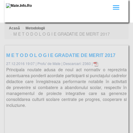
Toggle
navigati
Acasă
Metodologii
M E T O D O L O G I E GRADATIE DE MERIT 2017
M E T O D O L O G I E GRADATIE DE MERIT 2017
27.12.2016 19:07
|
Profu' de Mate
|
Descarcari: 2360 |
Principala noutate adusa de noul act normativ o reprezinta
accentuarea ponderii acordate participarii si punctajului cadrelor
didactice care înregistreaza performante notabile în activitati
de prevenire si combatere a abandonului scolar, respectiv în
managementul de proiecte integrative care sa genereze
consolidarea culturii scolare centrate pe progres, cooperare si
incluziune.