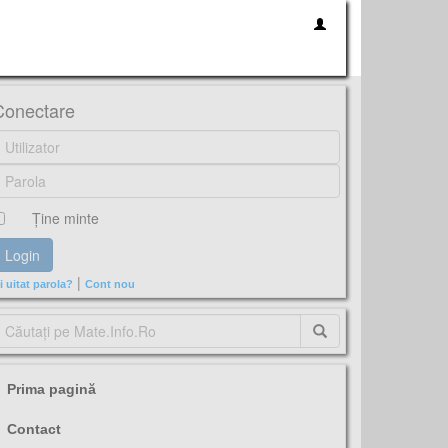
Conectare
Ţine minte
|
i uitat parola?
Cont nou
Prima pagină
Contact