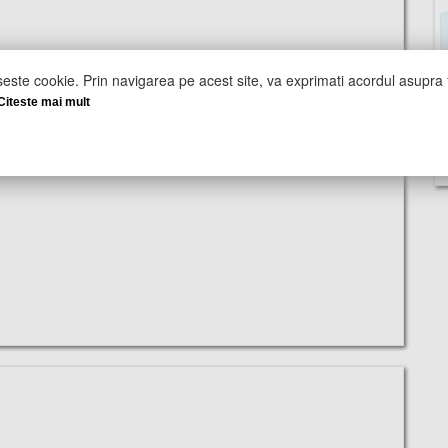
seste cookie. Prin navigarea pe acest site, va exprimati acordul asupra f
Citeste mai mult
U
D
C