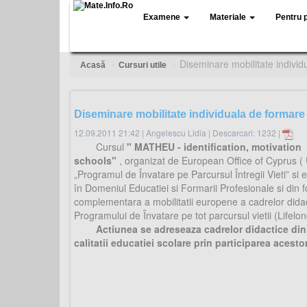
Examene
Materiale
Pentru 
Diseminare mobilitate indivi
Acasă
Cursuri utile
Diseminare mobilitate individuala de formar
12.09.2011 21:42
|
Angelescu Lidia
|
Descarcari: 1232 |
Cursul
" MATHEU - identification, motivatio
schools"
, organizat de European Office of Cyprus (
„Programul de Învatare pe Parcursul Întregii Vieti” s
în Domeniul Educatiei si Formarii Profesionale si di
complementara a mobilitatii europene a cadrelor didac
Programului de Învatare pe tot parcursul vietii (Lifelo
Actiunea se adreseaza cadrelor didactice din
calitatii educatiei scolare prin participarea acesto