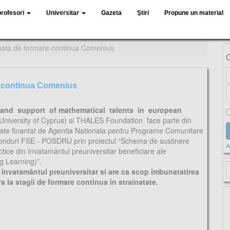
profesori
Universitar
Gazeta
Ştiri
Propune un material
duala de formare continua Comenius
e continua Comenius
n and support of mathematical talents in european
 University of Cyprus) si THALES Foundation face parte din
i este finantat de Agentia Nationala pentru Programe Comunitare
n fonduri FSE - POSDRU prin proiectul “Schema de sustinere
A
tice din învatamântul preuniversitar beneficiare ale
ng Learning)”.
 învatamântul preuniversitar si are ca scop îmbunatatirea
ra la stagii de formare continua în strainatate.