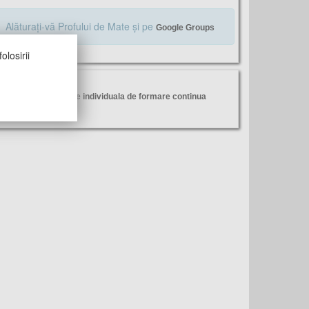
Alăturaţi-vă Profului de Mate şi pe
Google Groups
olosirii
ltimele vizite
iseminare mobilitate individuala de formare continua
omenius