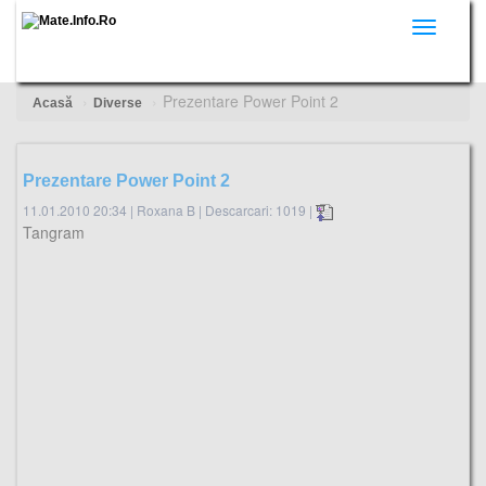
Toggle
navigati
Prezentare Power Point 2
Acasă
Diverse
Prezentare Power Point 2
11.01.2010 20:34
|
Roxana B
|
Descarcari: 1019 |
Tangram