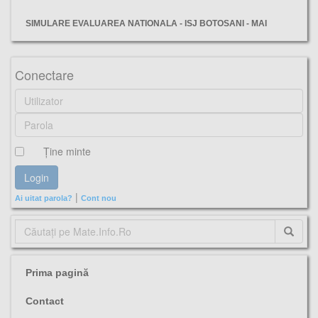
SIMULARE EVALUAREA NATIONALA - ISJ BOTOSANI - MAI
Subiectul III, fisa, pregătire, Evaluarea Nationala, matematica, profu de mate,
Conectare
Ţine minte
|
Ai uitat parola?
Cont nou
Prima pagină
Contact