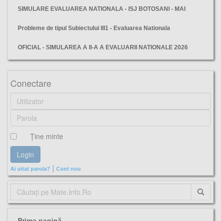
SIMULARE EVALUAREA NATIONALA - ISJ BOTOSANI - MAI
Probleme de tipul Subiectului III1 - Evaluarea Nationala
OFICIAL - SIMULAREA A II-A A EVALUARII NATIONALE 2026
Bacău, Simulare, Evaluare Nationala, ISJ, matematica, Subiecte, Barem, Varianta,
Conectare
Ţine minte
|
Ai uitat parola?
Cont nou
Prima pagină