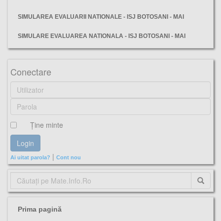
SIMULAREA EVALUARII NATIONALE - ISJ BOTOSANI - MAI
SIMULARE EVALUAREA NATIONALA - ISJ BOTOSANI - MAI
Huneoara, simulare. evaluarea, nationala, 2025, matematică, ianuarie, ubiecte, barem, varianta,
Conectare
Ţine minte
|
Ai uitat parola?
Cont nou
Prima pagină