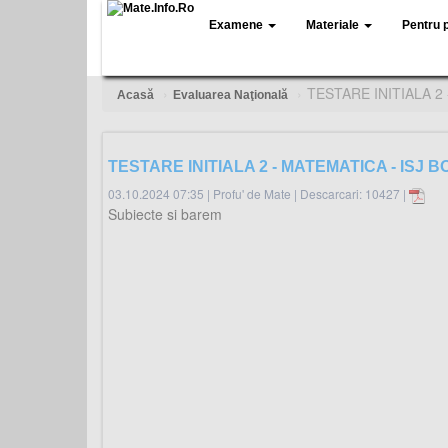
Examene
Materiale
Pentru 
TESTARE INITIALA 2
Acasă
Evaluarea Naţională
TESTARE INITIALA 2 - MATEMATICA - ISJ 
03.10.2024 07:35
|
Profu' de Mate
|
Descarcari: 10427 |
Subiecte si barem