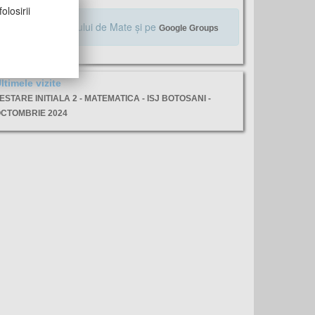
olosirii
Alăturaţi-vă Profului de Mate şi pe
Google Groups
ltimele vizite
ESTARE INITIALA 2 - MATEMATICA - ISJ BOTOSANI -
CTOMBRIE 2024