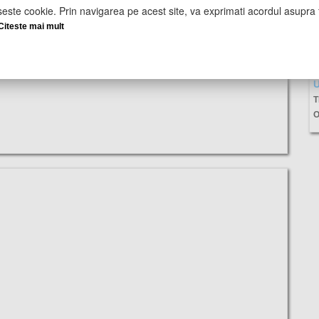
seste cookie. Prin navigarea pe acest site, va exprimati acordul asupra f
Citeste mai mult
U
T
O