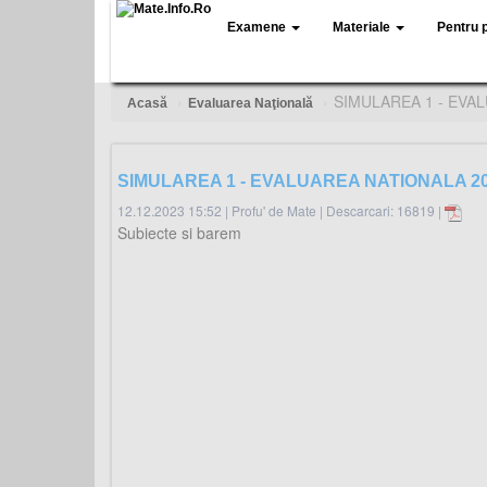
Examene
Materiale
Pentru 
SIMULAREA 1 - EVA
Acasă
Evaluarea Naţională
SIMULAREA 1 - EVALUAREA NATIONALA 20
12.12.2023 15:52
|
Profu' de Mate
|
Descarcari: 16819 |
Subiecte si barem