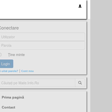
Conectare
Ţine minte
|
i uitat parola?
Cont nou
Prima pagină
Contact