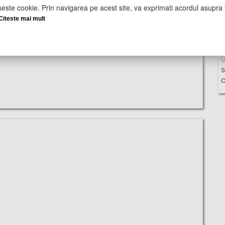
seste cookie. Prin navigarea pe acest site, va exprimati acordul asupra f
Citeste mai mult
U
S
C