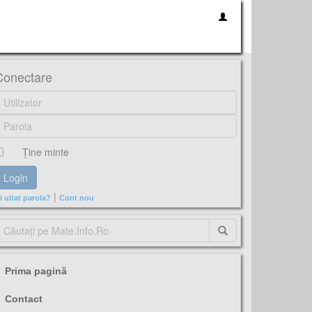
Conectare
Ţine minte
|
i uitat parola?
Cont nou
Prima pagină
Contact