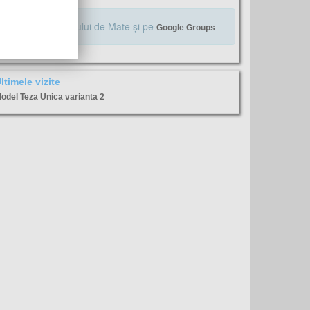
Alăturaţi-vă Profului de Mate şi pe
Google Groups
ltimele vizite
odel Teza Unica varianta 2