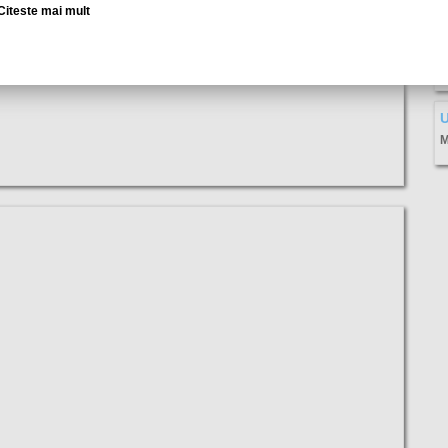
Citeste mai mult
U
M