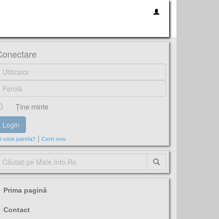
Conectare
Ţine minte
|
i uitat parola?
Cont nou
Prima pagină
Contact