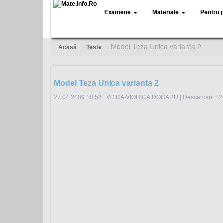
Examene
Materiale
Pentru 
Model Teza Unica varianta 2
Acasă
Teste
Model Teza Unica varianta 2
27.04.2009 18:58
|
VOICA-VIORICA DOGARU
|
Descarcari: 12