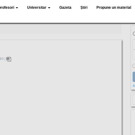
profesori
Universitar
Gazeta
Ştiri
Propune un material
40 |
A