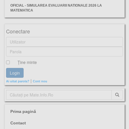
OFICIAL - SIMULAREA EVALUARII NATIONALE 2026 LA
MATEMATICA
test de antrenament, ICHB, evaluarea nationala 2022, matematică, subiecte, barem,
Conectare
Ţine minte
|
Ai uitat parola?
Cont nou
Prima pagină
Contact