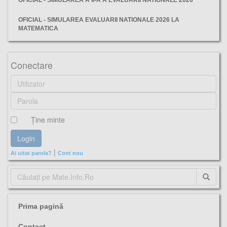
OFICIAL - SIMULAREA EVALUARII NATIONALE 2026 LA
MATEMATICA
matematica, evaluarea nationala 2021, etapa a 2, subiecte, barem, SPECIALA,
Conectare
Ţine minte
|
Ai uitat parola?
Cont nou
Prima pagină
Contact