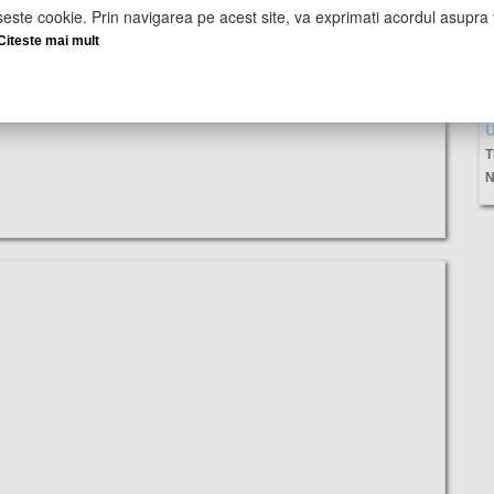
seste cookie. Prin navigarea pe acest site, va exprimati acordul asupra f
Citeste mai mult
U
T
N