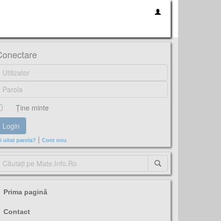
Conectare
Ţine minte
|
i uitat parola?
Cont nou
Prima pagină
Contact