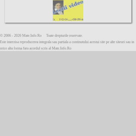
mediana, triunghiul, dreptunghic, lec?ie, video,
© 2006 - 2026 Mate.Info.Ro Toate drepturile rezervate.
Este interzisa reproducerea integrala sau partiala a continutului acestui site pe alte siteuri sau in
orice alta forma fara acordul scris al Mate.Info.Ro