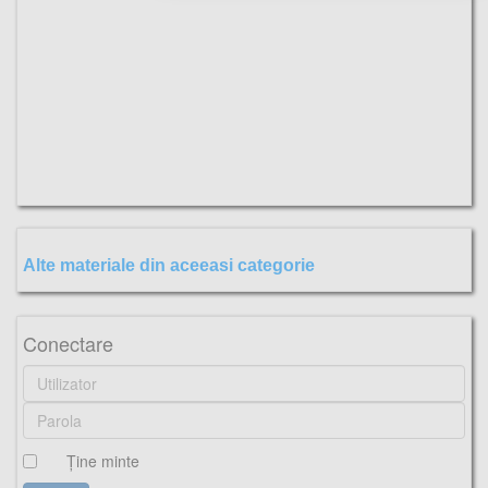
Alte materiale din aceeasi categorie
mediana, triunghiul, dreptunghic, lec?ie, video,
Conectare
Ţine minte