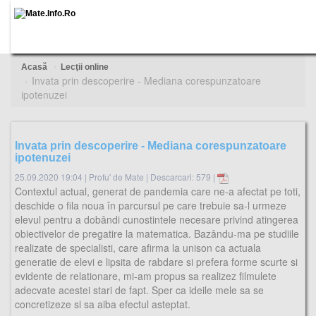
Acasă
Lecţii online
Invata prin descoperire - Mediana corespunzatoare
ipotenuzei
Invata prin descoperire - Mediana corespunzatoare
ipotenuzei
25.09.2020 19:04
|
Profu' de Mate
|
Descarcari: 579 |
Contextul actual, generat de pandemia care ne-a afectat pe toti,
deschide o fila noua în parcursul pe care trebuie sa-l urmeze
elevul pentru a dobândi cunostintele necesare privind atingerea
obiectivelor de pregatire la matematica. Bazându-ma pe studiile
realizate de specialisti, care afirma la unison ca actuala
generatie de elevi e lipsita de rabdare si prefera forme scurte si
evidente de relationare, mi-am propus sa realizez filmulete
adecvate acestei stari de fapt. Sper ca ideile mele sa se
concretizeze si sa aiba efectul asteptat.