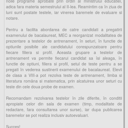
noile programe aprobate prin ordin al ministrului educatiei,
adica fara materia semestrului al II-lea. Reamintim ca în ziua de
luni sunt postate testele, iar vinerea baremele de evaluare si
notare.
Pentru a facilita abordarea de catre candidati a pregatirii
examenului de bacalaureat, MEC a reorganizat modalitatea de
prezentare a testelor de antrenament, în seturi, în functie de
optiunile posibile ale candidatului corespunzatoare pentru
fiecare filiera si profil. Aceasta grupare a testelor de
antrenament va permite fiecarui candidat sa îsi aleaga, în
functie de optiuni, filiera si profil, setul de teste pentru a se
pregati în vederea sustinerii examenului de bacalaureat. Elevii
de clasa a VIII-a pot rezolva teste de antrenament, limba si
literatura româna si matematica, prin alcatuirea unor seturi cu
teste din cele doua probe de examen.
Recomandam rezolvarea testelor în zile diferite, în conditii
apropiate celor din sala de examen (timp, modalitate de
redactare, fara consultarea unor surse), iar dupa publicarea
baremelor se pot realiza inclusiv autoevaluari.
Succes!