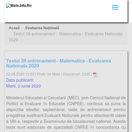
Toggle
navigati
Acasă
Evaluarea Naţională
Testul 39 antrenament - Matematica - Evaluarea Nationala
2020
Testul 39 antrenament - Matematica - Evaluarea
Nationala 2020
02.06.2020 12:59
|
Profu' de Mate
|
Descarcari: 2335 |
Data publicarii:
Marti, 2 iunie 2020
Ministerul Educatiei si Cercetarii (MEC), prin Centrul National de
Politici si Evaluare în Educatie (CNPEE), continua sa puna la
dispozitia elevilor, saptamânal, teste de antrenament pentru
pregatirea sustinerii Evaluarii Nationale pentru absolventii clasei
a VIII-a, respectiv a Examenului de bacalaureat national. Aceste
teste sunt elaborate de specialistii CNPEE în concordanta cu