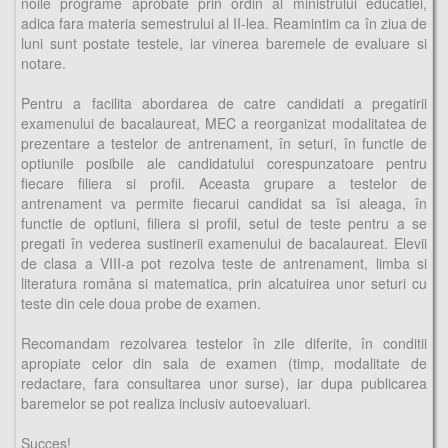
noile programe aprobate prin ordin al ministrului educatiei,
adica fara materia semestrului al II-lea. Reamintim ca în ziua de
luni sunt postate testele, iar vinerea baremele de evaluare si
notare.
Pentru a facilita abordarea de catre candidati a pregatirii
examenului de bacalaureat, MEC a reorganizat modalitatea de
prezentare a testelor de antrenament, în seturi, în functie de
optiunile posibile ale candidatului corespunzatoare pentru
fiecare filiera si profil. Aceasta grupare a testelor de
antrenament va permite fiecarui candidat sa îsi aleaga, în
functie de optiuni, filiera si profil, setul de teste pentru a se
pregati în vederea sustinerii examenului de bacalaureat. Elevii
de clasa a VIII-a pot rezolva teste de antrenament, limba si
literatura româna si matematica, prin alcatuirea unor seturi cu
teste din cele doua probe de examen.
Recomandam rezolvarea testelor în zile diferite, în conditii
apropiate celor din sala de examen (timp, modalitate de
redactare, fara consultarea unor surse), iar dupa publicarea
baremelor se pot realiza inclusiv autoevaluari.
Succes!