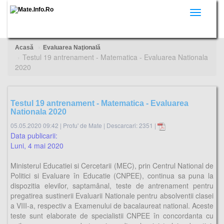
Toggle
navigati
Acasă
Evaluarea Naţională
Testul 19 antrenament - Matematica - Evaluarea Nationala
2020
Testul 19 antrenament - Matematica - Evaluarea
Nationala 2020
05.05.2020 09:42
|
Profu' de Mate
|
Descarcari: 2351 |
Data publicarii:
Luni, 4 mai 2020
Ministerul Educatiei si Cercetarii (MEC), prin Centrul National de
Politici si Evaluare în Educatie (CNPEE), continua sa puna la
dispozitia elevilor, saptamânal, teste de antrenament pentru
pregatirea sustinerii Evaluarii Nationale pentru absolventii clasei
a VIII-a, respectiv a Examenului de bacalaureat national. Aceste
teste sunt elaborate de specialistii CNPEE în concordanta cu