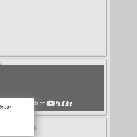
olosirii
untem sociabili