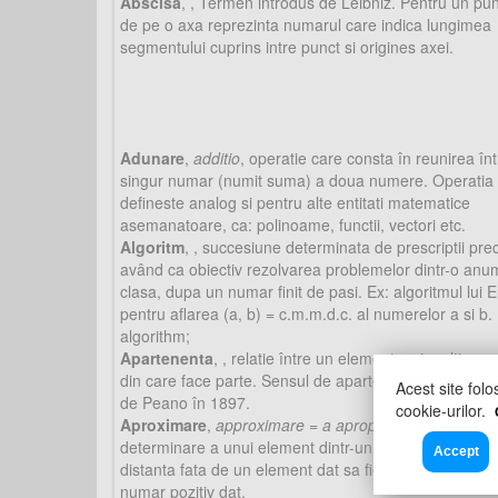
Abscisa
,
, Termen introdus de Leibniz. Pentru un pu
de pe o axa reprezinta numarul care indica lungimea
segmentului cuprins intre punct si origines axei.
Adunare
,
additio
, operatie care consta în reunirea înt
singur numar (numit suma) a doua numere. Operatia
defineste analog si pentru alte entitati matematice
asemanatoare, ca: polinoame, functii, vectori etc.
Algoritm
,
, succesiune determinata de prescriptii pre
având ca obiectiv rezolvarea problemelor dintr-o anu
clasa, dupa un numar finit de pasi. Ex: algoritmul lui E
pentru aflarea (a, b) = c.m.m.d.c. al numerelor a si b. 
algorithm;
Apartenenta
,
, relatie între un element a si multimea 
din care face parte. Sensul de apartenenta a fost intr
Acest site folo
de Peano în 1897.
cookie-urilor.
Aproximare
,
approximare = a apropia
, operatie de
determinare a unui element dintr-un spatiu metric, a c
Accept
distanta fata de un element dat sa fie mai mica decât
numar pozitiv dat.