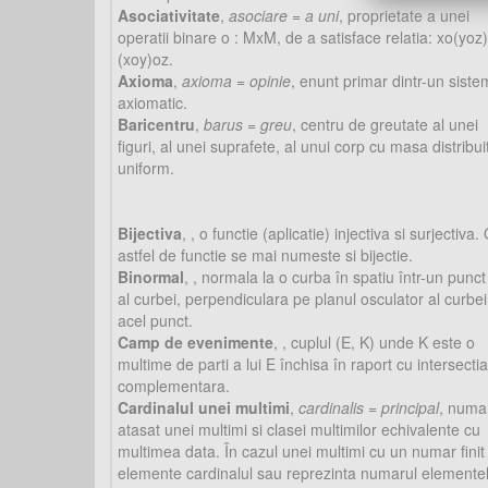
Asociativitate
,
asociare = a uni
, proprietate a unei
operatii binare o : MxM, de a satisface relatia: xo(yoz)
(xoy)oz.
Axioma
,
axioma = opinie
, enunt primar dintr-un siste
axiomatic.
Baricentru
,
barus = greu
, centru de greutate al unei
figuri, al unei suprafete, al unui corp cu masa distribui
uniform.
Bijectiva
,
, o functie (aplicatie) injectiva si surjectiva.
astfel de functie se mai numeste si bijectie.
Binormal
,
, normala la o curba în spatiu într-un punct
al curbei, perpendiculara pe planul osculator al curbei
acel punct.
Camp de evenimente
,
, cuplul (E, K) unde K este o
multime de parti a lui E închisa în raport cu intersectia
complementara.
Cardinalul unei multimi
,
cardinalis = principal
, numa
atasat unei multimi si clasei multimilor echivalente cu
multimea data. În cazul unei multimi cu un numar finit
elemente cardinalul sau reprezinta numarul elemente