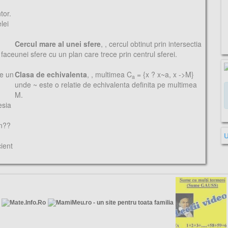
tor.
lei
Cercul mare al unei sfere
,
, cercul obtinut prin intersectia
 face
unei sfere cu un plan care trece prin centrul sferei.
te un
Clasa de echivalenta
,
, multimea C
= {x ? x~a, x ->M}
a
unde ~ este o relatie de echivalenta definita pe multimea
M.
esia
1n??
U
cient