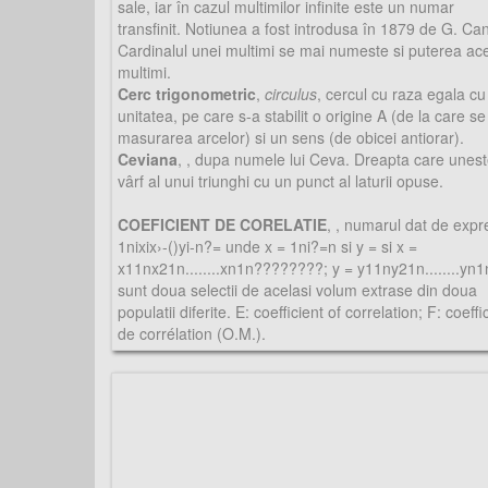
sale, iar în cazul multimilor infinite este un numar
transfinit. Notiunea a fost introdusa în 1879 de G. Can
Cardinalul unei multimi se mai numeste si puterea ace
multimi.
Cerc trigonometric
,
circulus
, cercul cu raza egala cu
unitatea, pe care s-a stabilit o origine A (de la care se
masurarea arcelor) si un sens (de obicei antiorar).
Ceviana
,
, dupa numele lui Ceva. Dreapta care unes
vârf al unui triunghi cu un punct al laturii opuse.
COEFICIENT DE CORELATIE
,
, numarul dat de expr
1nixix›-()yi-n?= unde x = 1ni?=n si y = si x =
x11nx21n........xn1n????????; y = y11ny21n........yn
sunt doua selectii de acelasi volum extrase din doua
populatii diferite. E: coefficient of correlation; F: coeffi
de corrélation (O.M.).