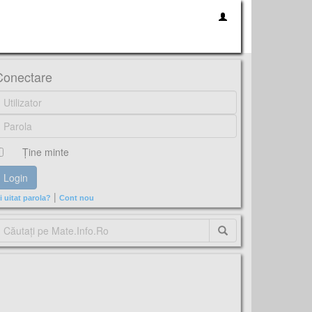
Conectare
Ţine minte
|
i uitat parola?
Cont nou