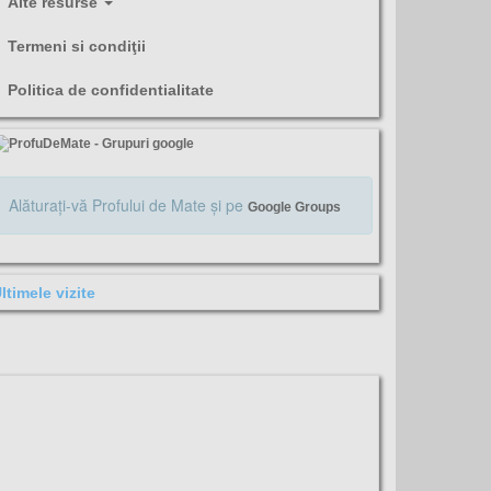
Alte resurse
Termeni si condiţii
Politica de confidentialitate
Alăturaţi-vă Profului de Mate şi pe
Google Groups
ltimele vizite