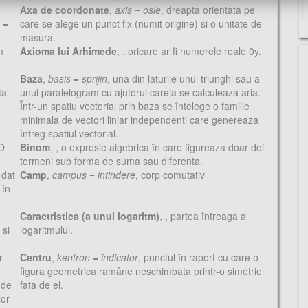
Axa de coordonate
,
axis = osie
, dreapta orientata pe
 =
care se alege un punct fix (numit origine) si o unitate de
masura.
m
Axioma lui Arhimede
,
, oricare ar fi numerele reale 0
y.
Baza
,
basis = sprijin
, una din laturile unui triunghi sau a
ta
unui paralelogram cu ajutorul careia se calculeaza aria.
Într-un spatiu vectorial prin baza se întelege o familie
minimala de vectori liniar independenti care genereaza
întreg spatiul vectorial.
 O
Binom
,
, o expresie algebrica în care figureaza doar doi
termeni sub forma de suma sau diferenta.
 dat
Camp
,
campus = intindere
, corp comutativ
 în
Caractristica (a unui logaritm)
,
, partea întreaga a
 si
logaritmului.
r
Centru
,
kentron = indicator
, punctul în raport cu care o
figura geometrica ramâne neschimbata printr-o simetrie
 de
fata de el.
lor