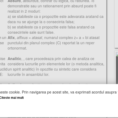
nct
Absurd
,
absurdus
, contrar cu logica, cu ratiunea. /o
demonstratie sau un rationament prin absurd poate fi
realizat in 2 moduri:
a) se stabileste ca o propozitie este adevarata aratand ca
daca nu se ajunge la o consecinta falsa;
b) se stabileste ca o propozitie este falsa aratand ca
consecintele sale sunt false.
r-un
Afix
,
affixus = atasat
, numarul complex z= a + bi atasat
 se
punctului din planul complex (C) raportat la un reper
ortonormat.
cise
Analitic
,
, care procedeaza prin calea de analiza ce
mita
considera lucrurile prin elementele lor (o metoda analitica,
uclid
un spirit analitic) în opozitie cu sintetic care considera
E:
lucrurile în ansamblul lor.
A,
Aplicatie
,
applicatio = actiunea de a lega
, functie.
odus
seste cookie. Prin navigarea pe acest site, va exprimati acordul asupra f
Citeste mai mult
Asimptota
,
asymptote
, a se contopi, a coincide, dreapta
arui
asociata unei curbe plane cu puncte la infinit astfel încât
S
 un
atunci când un punct al curbei se deplaseaza spre infinit,
distanta sa de la dreapta tinde catre zero