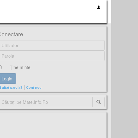
Conectare
Ţine minte
|
i uitat parola?
Cont nou