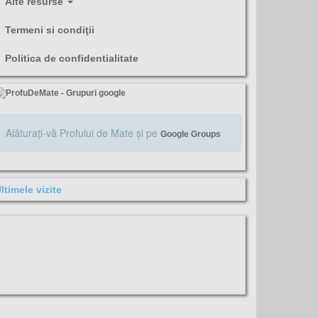
Alte resurse
Termeni si condiţii
Politica de confidentialitate
Alăturaţi-vă Profului de Mate şi pe
Google Groups
ltimele vizite