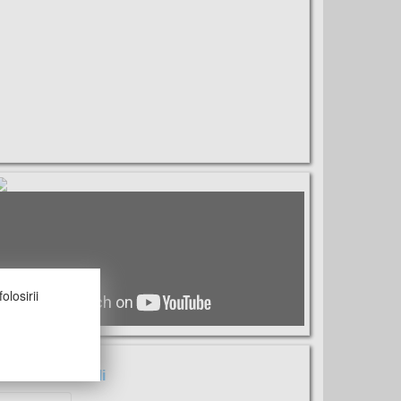
olosirii
untem sociabili