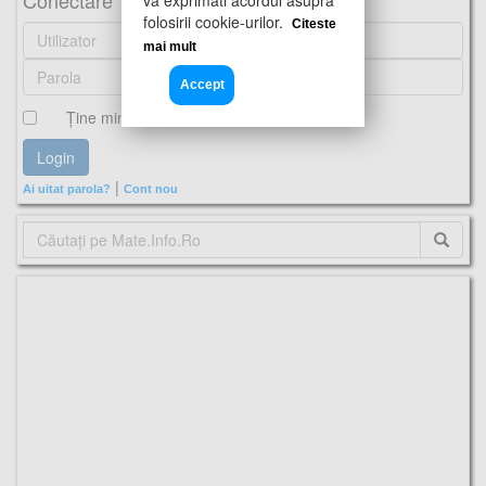
Conectare
folosirii cookie-urilor.
Citeste
mai mult
Accept
Ţine minte
|
Ai uitat parola?
Cont nou